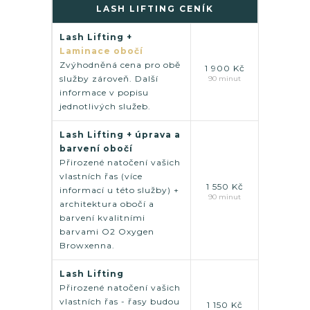
LASH LIFTING CENÍK
Lash Lifting +
Laminace obočí
Zvýhodněná cena pro obě
1 900 Kč
služby zároveň. Další
90 minut
informace v popisu
jednotlivých služeb.
Lash Lifting + úprava a
barvení obočí
Přirozené natočení vašich
vlastních řas (více
1 550 Kč
informací u této služby) +
90 minut
architektura obočí a
barvení kvalitními
barvami O2 Oxygen
Browxenna.
Lash Lifting
Přirozené natočení vašich
vlastních řas - řasy budou
1 150 Kč